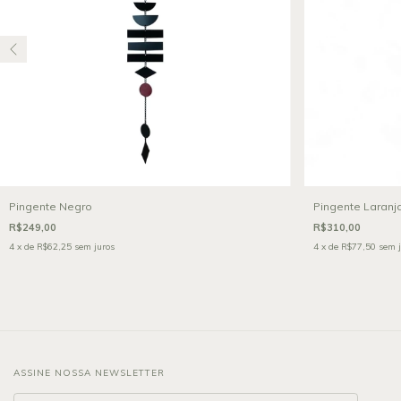
Pingente Negro
Pingente Laran
R$249,00
R$310,00
4
x de
R$62,25
sem juros
4
x de
R$77,50
sem j
ASSINE NOSSA NEWSLETTER