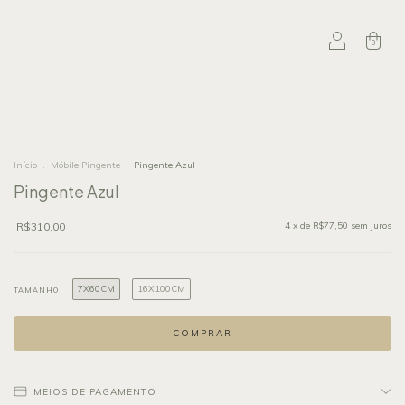
0
Início
.
Móbile Pingente
.
Pingente Azul
Pingente Azul
R$310,00
4
x de
R$77,50
sem juros
7X60CM
16X100CM
TAMANHO
MEIOS DE PAGAMENTO