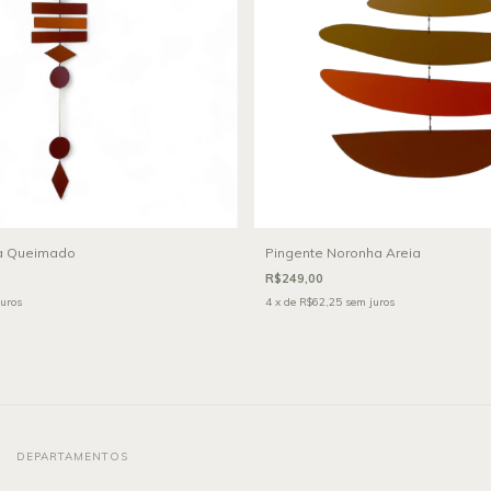
ja Queimado
Pingente Noronha Areia
R$249,00
uros
4
x de
R$62,25
sem juros
DEPARTAMENTOS